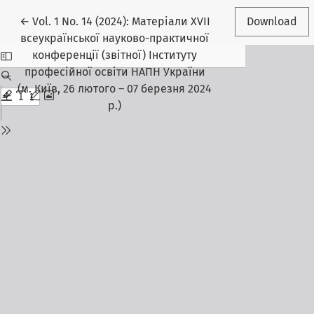
Return to Article Details
←
Vol. 1 No. 14 (2024): Матеріали ХVІІ
Download
всеукраїнської науково-практичної
конференції (звітної) Інституту
професійної освіти НАПН України
(м. Київ, 26 лютого – 07 березня 2024
р.)