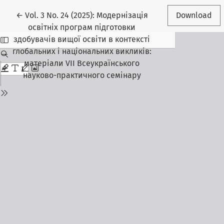
Return to Article Details
←
Vol. 3 No. 24 (2025): Модернізація
Download
освітніх програм підготовки
здобувачів вищої освіти в контексті
глобальних і національних викликів:
матеріали VІІ Всеукраїнського
науково-практичного семінару