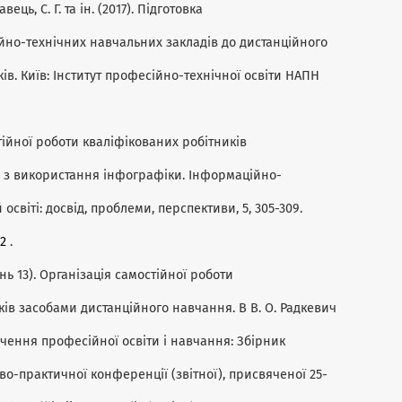
вець, С. Г. та ін. (2017). Підготовка
йно-технічних навчальних закладів до дистанційного
в. Київ: Інститут професійно-технічної освіти НАПН
мостійної роботи кваліфікованих робітників
 з використання інфографіки. Інформаційно-
 освіті: досвід, проблеми, перспективи, 5, 305-309.
52
.
ітень 13). Організація самостійної роботи
ів засобами дистанційного навчання. В В. О. Радкевич
ечення професійної освіти і навчання: Збірник
ово-практичної конференції (звітної), присвяченої 25-