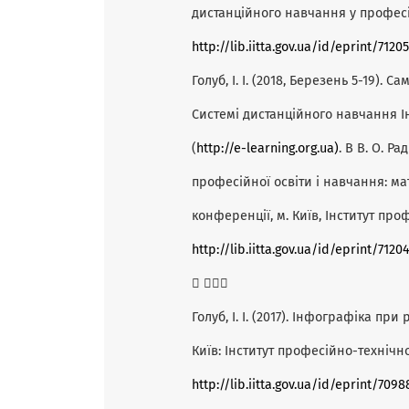
дистанційного навчання у професійні
http://lib.iitta.gov.ua/id/eprint/7120
Голуб, І. І. (2018, Березень 5-19).
Системі дистанційного навчання І
(
http://e-learning.org.ua)
. В В. О. 
професійної освіти і навчання: ма
конференції, м. Київ, Інститут про
http://lib.iitta.gov.ua/id/eprint/7120
 
Голуб, І. І. (2017). Інфографіка п
Київ: Інститут професійно-технічн
http://lib.iitta.gov.ua/id/eprint/7098