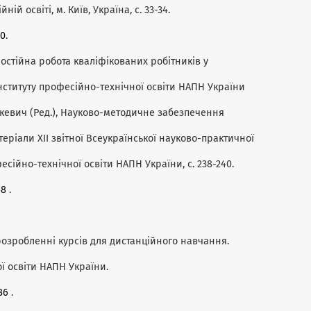
й освіті, м. Київ, Україна, с. 33-34.
50
.
 Самостійна робота кваліфікованих робітників у
нституту професійно-технічної освіти НАПН України
Радкевич (Ред.), Науково-методичне забезпечення
теріали ХІІ звітної Всеукраїнської науково-практичної
фесійно-технічної освіти НАПН України, с. 238-240.
48
.
ри розробленні курсів для дистанційного навчання.
ої освіти НАПН України.
86
.