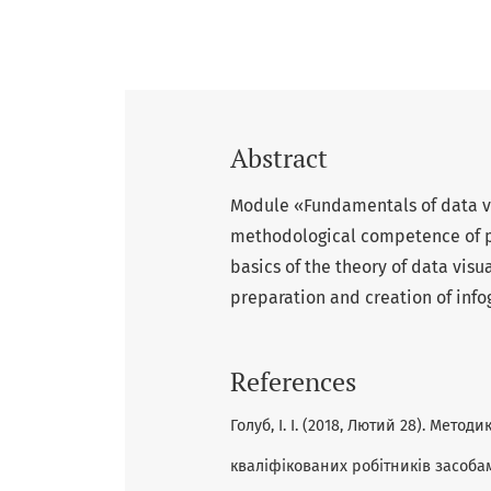
Abstract
Module «Fundamentals of data vi
methodological competence of pe
basics of the theory of data vis
preparation and creation of info
References
Голуб, І. І. (2018, Лютий 28). Мето
кваліфікованих робітників засобам