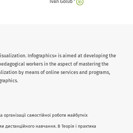
+
Ivan Golub
sualization. Infographics» is aimed at developing the
dagogical workers in the aspect of mastering the
ualization by means of online services and programs,
graphics.
дика організації самостійної роботи майбутніх
и дистанційного навчання. В Теорія і практика