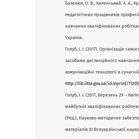
Базелюк, О. В., Каленський, А. А., Кра
педагогічних працівників професі
навчання кваліфікованих робітникі
України.
Голуб, І. І. (2017). Організація са
засобами дистанційного навчання
комунікаційні технології в сучасній
http://lib.iitta.gov.ua/id/eprint/7120
Голуб, І. І. (2017, Березень 29 – Кв
майбутніх кваліфікованих робітник
(Ред.), Науково-методичне забезп
матеріалів XI Всеукраїнської наук