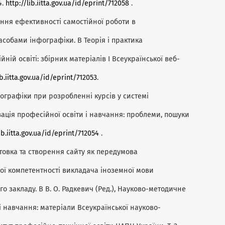
4.
http://lib.iitta.gov.ua/id/eprint/712058
.
ищення ефективності самостійної роботи в
асобами інфографіки. В Теорія і практика
ній освіті: збірник матеріалів І Всеукраїнської веб-
ib.iitta.gov.ua/id/eprint/712053
.
інфографіки при розробленні курсів у системі
ація професійної освіти і навчання: проблеми, пошуки
lib.iitta.gov.ua/id/eprint/712054
.
Підготовка та створення сайту як передумова
ої компетентності викладача іноземної мови
 закладу. В В. О. Радкевич (Ред.), Науково-методичне
і навчання: матеріали Всеукраїнської науково-