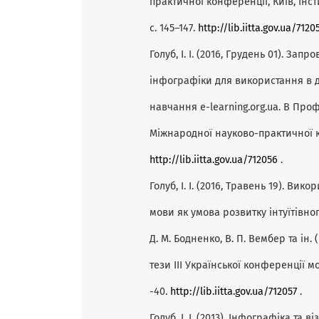
практичної конференції, Київ, Інст
с. 145–147.
http://lib.iitta.gov.ua/7120
Голуб, І. І. (2016, Грудень 01). За
інфографіки для використання в д
навчання e-learning.org.ua. В Проф
Міжнародної науково-практичної кон
http://lib.iitta.gov.ua/712056
.
Голуб, І. І. (2016, Травень 19). Ви
мови як умова розвитку інтуїтівног
Д. М. Бодненко, В. П. Вембер та ін. 
тези III Української конференції мо
-40.
http://lib.iitta.gov.ua/712057
.
Голуб, І. І. (2013). Інфографіка та