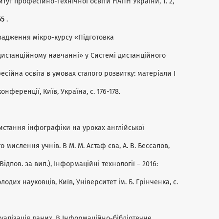
итут професійно-технічної освіти НАПН України, Т. 2,
55
.
провадження мікро-курсу «Підготовка
истанційному навчанні» у Системі дистанційного
есійна освіта в умовах сталого розвитку: матеріали І
ференції, Київ, Україна, с. 176-178.
користання інфографіки на уроках англійської
о мислення учнів. В М. М. Астаф єва, А. В. Бессалов,
(Відпов. за вип.), Інформаційні технології – 2016:
лодих науковців, Київ, Університет ім. Б. Грінченка, с.
 візуалізація даних. В Інформаційно-бібліотечне