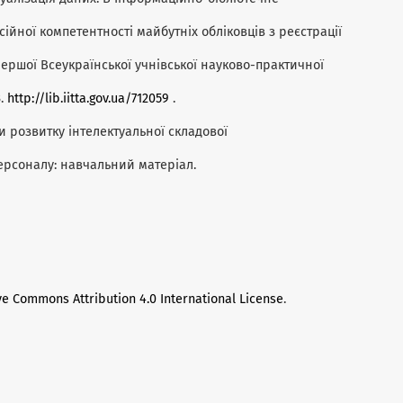
ної компетентності майбутніх обліковців з реєстрації
ершої Всеукраїнської учнівської науково-практичної
3.
http://lib.iitta.gov.ua/712059
.
мови розвитку інтелектуальної складової
персоналу: навчальний матеріал.
ve Commons Attribution 4.0 International License
.