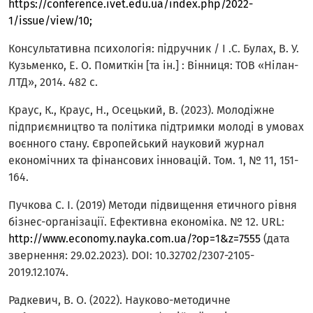
https://conference.ivet.edu.ua/index.php/2022-
1/issue/view/10;
Консультативна психологія: підручник / І .С. Булах, В. У.
Кузьменко, Е. О. Помиткін [та ін.] : Вінниця: ТОВ «Нілан-
ЛТД», 2014. 482 с.
Краус, К., Краус, Н., Осецький, В. (2023). Молодіжне
підприємництво та політика підтримки молоді в умовах
воєнного стану. Європейський науковий журнал
економічних та фінансових інновацій. Том. 1, № 11, 151-
164.
Пучкова С. І. (2019) Методи підвищення етичного рівня
бізнес-організації. Ефективна економіка. № 12. URL:
http://www.economy.nayka.com.ua/?op=1&z=7555
(дата
звернення: 29.02.2023). DOI: 10.32702/2307-2105-
2019.12.1074.
Радкевич, В. О. (2022). Науково-методичне