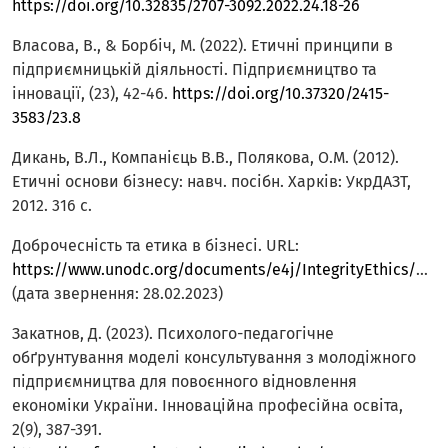
https://doi.org/10.32835/2707-3092.2022.24.18-26
Власова, В., & Борбіч, М. (2022). Етичні принципи в
підприємницькій діяльності. Підприємництво та
інновації, (23), 42-46.
https://doi.org/10.37320/2415-
3583/23.8
Дикань, В.Л., Компанієць В.В., Полякова, О.М. (2012).
Етичні основи бізнесу: навч. посібн. Харків: УкрДАЗТ,
2012. 316 с.
Доброчесність та етика в бізнесі. URL:
https://www.unodc.org/documents/e4j/IntegrityEthics/E4J_Integrity_and_Ethics_Module_11_final_UKR.pdf
(дата звернення: 28.02.2023)
Закатнов, Д. (2023). Психолого-педагогічне
обґрунтування моделі консультування з молодіжного
підприємництва для повоєнного відновлення
економіки України. Інноваційна професійна освіта,
2(9), 387-391.