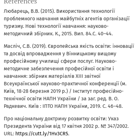
References
Любарець, В.В. (2015). Використання технології
проблемного навчання майбутніх агентів організації
туризму. Нові технології навчання: науково-
методичний збірник. К., 2015. Вип. 84.С. 40–44.
Масліч, С.В. (2019). Європейська якість освіти: інновації
та досвід впровадження у Вінницькому вищому
професійному училищі сфери послуг. Науково-
методичне забезпечення професійної освіти і
навчання: збірник матеріалів ХІІІ звітної
Всеукраїнської науково-практичної конференції (м.
Київ, 18-28 березня 2019 р.) / Інститут професійно-
технічної освіти НАПН України / за заг. ред. В. О.
Радкевич. Київ : ІПТО НАПН України, 2019. С. 46–48.
Про національну доктрину розвитку освіти: Указ
Президента України від 17 квітня 2002 р. № 347/2002.
URL:
https://cutt.ly/1Hv3CR5
.