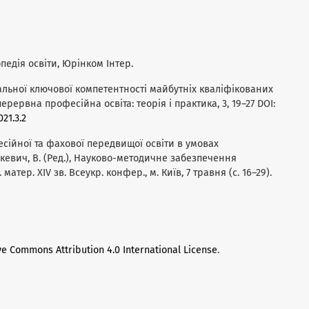
лопедія освіти, Юрінком Інтер.
гральної ключової компетентності майбутніх кваліфікованих
ервна професійна освіта: теорія і практика, 3, 19–27 DOI:
21.3.2
фесійної та фахової передвищої освіти в умовах
кевич, В. (Ред.), Науково-методичне забезпечення
матер. XIV зв. Всеукр. конфер., м. Київ, 7 травня (с. 16–29).
ve Commons Attribution 4.0 International License
.