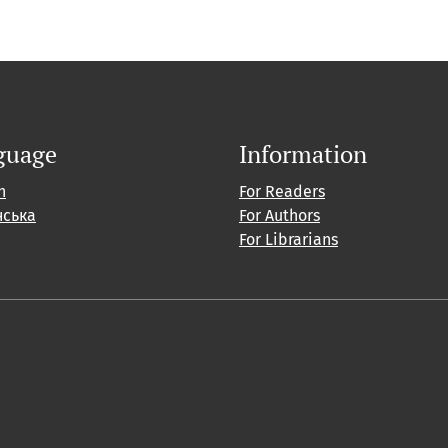
guage
Information
h
For Readers
нська
For Authors
For Librarians