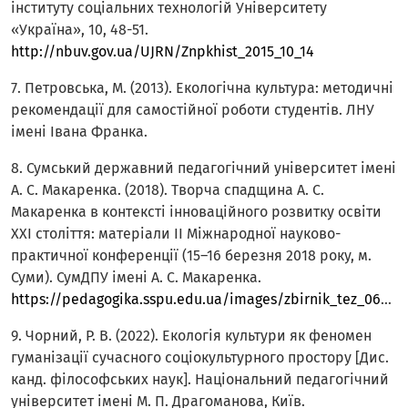
інституту соціальних технологій Університету
«Україна», 10, 48-51.
http://nbuv.gov.ua/UJRN/Znpkhist_2015_10_14
7. Петровська, М. (2013). Екологічна культура: методичні
рекомендації для самостійної роботи студентів. ЛНУ
імені Івана Франка.
8. Сумський державний педагогічний університет імені
А. С. Макаренка. (2018). Творча спадщина А. С.
Макаренка в контексті інноваційного розвитку освіти
XXI століття: матеріали II Міжнародної науково-
практичної конференції (15–16 березня 2018 року, м.
Суми). СумДПУ імені А. С. Макаренка.
https://pedagogika.sspu.edu.ua/images/zbirnik_tez_0603_sbrueva_2d7f7.pdf
9. Чорний, Р. В. (2022). Екологія культури як феномен
гуманізації сучасного соціокультурного простору [Дис.
канд. філософських наук]. Національний педагогічний
університет імені М. П. Драгоманова, Київ.