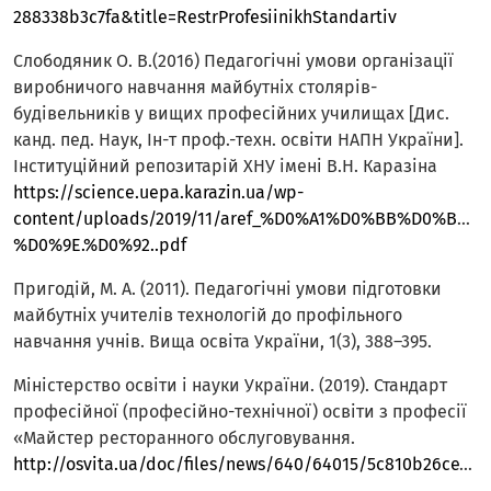
288338b3c7fa&title=RestrProfesiinikhStandartiv
Слободяник О. В.(2016) Педагогічні умови організації
виробничого навчання майбутніх столярів-
будівельників у вищих професійних училищах [Дис.
канд. пед. Наук, Ін-т проф.-техн. освіти НАПН України].
Інституційний репозитарій ХНУ імені В.Н. Каразіна
https://science.uepa.karazin.ua/wp-
content/uploads/2019/11/aref_%D0%A1%D0%BB%D0%
%D0%9E.%D0%92..pdf
Пригодій, М. А. (2011). Педагогічні умови підготовки
майбутніх учителів технологій до профільного
навчання учнів. Вища освіта України, 1(3), 388–395.
Міністерство освіти і науки України. (2019). Стандарт
професійної (професійно-технічної) освіти з професії
«Майстер ресторанного обслуговування.
http://osvita.ua/doc/files/news/640/64015/5c810b26ce108157495948.pdf