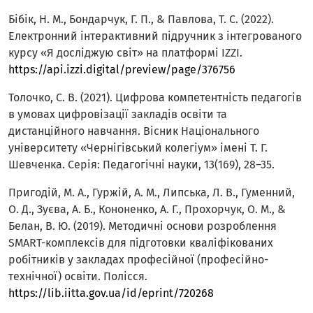
Бібік, Н. М., Бондарчук, Г. П., & Павлова, Т. С. (2022).
Електронний інтерактивний підручник з інтегрованого
курсу «Я досліджую світ» на платформі IZZI.
https://api.izzi.digital/preview/page/376756
Толочко, С. В. (2021). Цифрова компетентність педагогів
в умовах цифровізації закладів освіти та
дистанційного навчання. Вісник Національного
університету «Чернігівський колегіум» імені Т. Г.
Шевченка. Серія: Педагогічні науки, 13(169), 28–35.
Пригодій, М. А., Гуржій, А. М., Липська, Л. В., Гуменний,
О. Д., Зуєва, А. Б., Кононенко, А. Г., Прохорчук, О. М., &
Белан, В. Ю. (2019). Методичні основи розроблення
SMART-комплексів для підготовки кваліфікованих
робітників у закладах професійної (професійно-
технічної) освіти. Полісся.
https://lib.iitta.gov.ua/id/eprint/720268