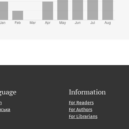
guage
Information
h
For Readers
нська
For Authors
For Librarians