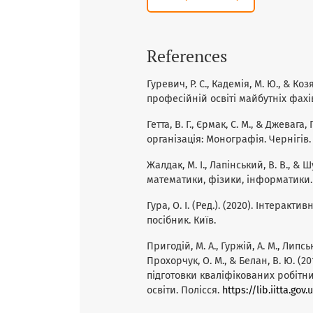
References
Гуревич, Р. С., Кадемія, М. Ю., & Ко
професійній освіті майбутніх фахів
Гетта, В. Г., Єрмак, С. М., & Джеваг
організація: Монографія. Чернігів.
Жалдак, М. І., Лапінський, В. В., &
математики, фізики, інформатики. 
Гура, О. І. (Ред.). (2020). Інтерак
посібник. Київ.
Пригодій, М. А., Гуржій, А. М., Липськ
Прохорчук, О. М., & Белан, В. Ю. 
підготовки кваліфікованих робітни
освіти. Полісся.
https://lib.iitta.go