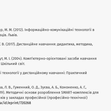
зяр, М. М. (2012). Інформаційно-комунікаційні технології в
ців. Львів.
а, Г. В. (2017). Дистанційне навчання: дидактика, методика,
 Шут, М. І. (2004). Комп’ютерно-орієнтовані засоби навчання
Шкільний світ.
тивні технології у дистанційному навчанні: Практичний
а, Л. В., Гуменний, О. Д., Зуєва, А. Б., Кононенко, А. Г.,
(2019). Методичні основи розроблення SMART-комплексів для
ків у закладах професійної (професійно-технічної)
v.ua/id/eprint/720268