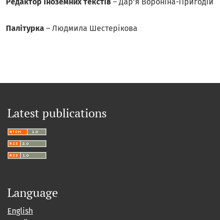
Редактор іноземних текстів
– Дар’я Вороніна-Пригодій
Палітурка
– Людмила Шестерікова
Latest publications
Language
English