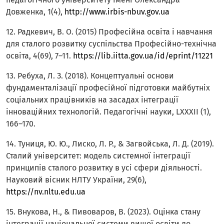
Довженка, 1(4),
http://www.irbis-nbuv.gov.ua
12. Радкевич, В. О. (2015) Професійна освіта і навчання
для сталого розвитку суспільства Професійно-технічна
освіта, 4(69), 7–11.
https://lib.iitta.gov.ua/id/eprint/11221
13. Ребуха, Л. З. (2018). Концептуальні основи
фундаменталізації професійної підготовки майбутніх
соціальних працівників на засадах інтеграції
інноваційних технологій. Педагогічні науки, LXXXII (1),
166–170.
14. Туниця, Ю. Ю., Лиско, Л. Р., & Загвойська, Л. Д. (2019).
Сталий університет: модель системної інтеграції
принципів сталого розвитку в усі сфери діяльності.
Науковий вісник НЛТУ України, 29(6),
https://nv.nltu.edu.ua
15. Внукова, Н., & Пивоваров, В. (2023). Оцінка стану
інтеграції національної системи вищої освіти до