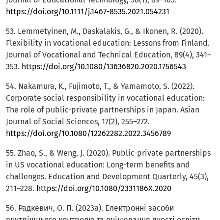
https://doi.org/10.1111/j.1467-8535.2021.054231
53. Lemmetyinen, M., Daskalakis, G., & Ikonen, R. (2020).
Flexibility in vocational education: Lessons from Finland.
Journal of Vocational and Technical Education, 89(4), 341–
353.
https://doi.org/10.1080/13636820.2020.1756543
54. Nakamura, K., Fujimoto, T., & Yamamoto, S. (2022).
Corporate social responsibility in vocational education:
The role of public-private partnerships in Japan. Asian
Journal of Social Sciences, 17(2), 255–272.
https://doi.org/10.1080/12262282.2022.3456789
55. Zhao, S., & Weng, J. (2020). Public-private partnerships
in US vocational education: Long-term benefits and
challenges. Education and Development Quarterly, 45(3),
211–228.
https://doi.org/10.1080/2331186X.2020
56. Радкевич, О. П. (2023a). Електронні засоби
внутрішнього контролю та оцінювання якості освіти.