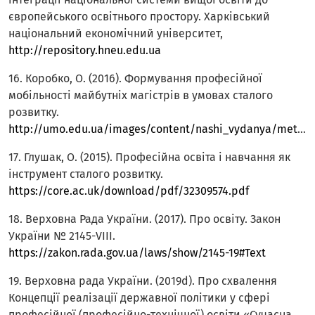
європейського освітнього простору. Харківський
національний економічний університет,
http://repository.hneu.edu.ua
16. Коробко, О. (2016). Формування професійної
мобільності майбутніх магістрів в умовах сталого
розвитку.
http://umo.edu.ua/images/content/nashi_vydanya/metod_upr_osvit/v17_16/14_korobko.pdf
17. Глушак, О. (2015). Професійна освіта і навчання як
інструмент сталого розвитку.
https://core.ac.uk/download/pdf/32309574.pdf
18. Верховна Рада України. (2017). Про освіту. Закон
України № 2145-VIII.
https://zakon.rada.gov.ua/laws/show/2145-19#Text
19. Верховна рада України. (2019d). Про схвалення
Концепції реалізації державної політики у сфері
професійної (професійно-технічної) освіти «Сучасна