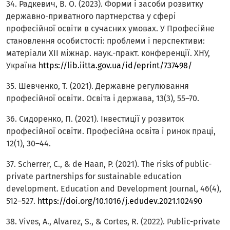
34. Радкевич, В. О. (2023). Форми і засоби розвитку
державно-приватного партнерства у сфері
професійної освіти в сучасних умовах. У Професійне
становлення особистості: проблеми і перспективи:
матеріали ХІІ міжнар. наук.-практ. конференції. ХНУ,
Україна
https://lib.iitta.gov.ua/id/eprint/737498/
35. Шевченко, Т. (2021). Державне регулювання
професійної освіти. Освіта і держава, 13(3), 55–70.
36. Сидоренко, П. (2021). Інвестиції у розвиток
професійної освіти. Професійна освіта і ринок праці,
12(1), 30–44.
37. Scherrer, C., & de Haan, P. (2021). The risks of public-
private partnerships for sustainable education
development. Education and Development Journal, 46(4),
512–527.
https://doi.org/10.1016/j.edudev.2021.102490
38. Vives, A., Alvarez, S., & Cortes, R. (2022). Public-private