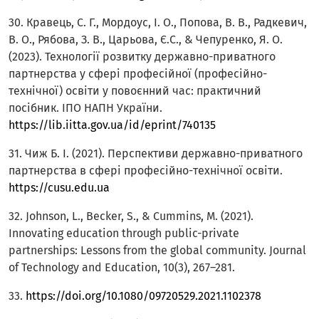
30. Кравець, С. Г., Мордоус, І. О., Попова, В. В., Радкевич,
В. О., Рябова, З. В., Царьова, Є.С., & Чепуренко, Я. О.
(2023). Технології розвитку державно-приватного
партнерства у сфері професійної (професійно-
технічної) освіти у повоєнний час: практичний
посібник. ІПО НАПН України.
https://lib.iitta.gov.ua/id/eprint/740135
31. Чиж Б. І. (2021). Перспективи державно-приватного
партнерства в сфері професійно-технічної освіти.
https://cusu.edu.ua
32. Johnson, L., Becker, S., & Cummins, M. (2021).
Innovating education through public-private
partnerships: Lessons from the global community. Journal
of Technology and Education, 10(3), 267–281.
33.
https://doi.org/10.1080/09720529.2021.1102378