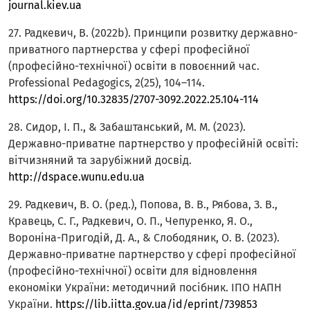
journal.kiev.ua
27. Радкевич, В. (2022b). Принципи розвитку державно-
приватного партнерства у сфері професійної
(професійно-технічної) освіти в повоєнний час.
Professional Pedagogics, 2(25), 104–114.
https://doi.org/10.32835/2707-3092.2022.25.104-114
28. Сидор, І. П., & Забаштанський, М. М. (2023).
Державно-приватне партнерство у професійній освіті:
вітчизняний та зарубіжний досвід.
http://dspace.wunu.edu.ua
29. Радкевич, В. О. (ред.), Попова, В. В., Рябова, З. В.,
Кравець, С. Г., Радкевич, О. П., Чепуренко, Я. О.,
Вороніна-Пригодій, Д. А., & Слободяник, О. В. (2023).
Державно-приватне партнерство у сфері професійної
(професійно-технічної) освіти для відновлення
економіки України: методичний посібник. ІПО НАПН
України.
https://lib.iitta.gov.ua/id/eprint/739853