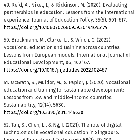
49. Reid, A., Nikel, J., & Rickinson, M. (2020). Evaluating
partnerships in education: Lessons from the international
experience. Journal of Education Policy, 35(5), 601–617.
https://doi.org/10.1080/02680939.2019.1695179
50. Brockmann, M., Clarke, L., & Winch, C. (2022).
Vocational education and training across countries:
Lessons from European models. International Journal of
Educational Development, 86, 102467.
https://doi.org/10.1016/j.ijedudev.2022.102467
51. McGrath, S., Mulder, M., & Papier, J. (2020). Vocational
education and training for sustainable development:
Lessons from low and middle-income countries.
Sustainability, 12(14), 5630.
https://doi.org/10.3390/su12145630
52. Tan, S., Chen, L., & Ng, J. (2021). The role of digital
technologies in vocational education in Singapore.
Journal of Educational Technology, 58(1), 89–103.