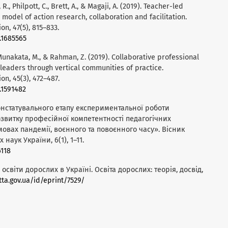
R., Philpott, C., Brett, A., & Magaji, A. (2019). Teacher-led
odel of action research, collaboration and facilitation.
n, 47(5), 815–833.
9.1685565
J., Munakata, M., & Rahman, Z. (2019). Collaborative professional
 leaders through vertical communities of practice.
n, 45(3), 472–487.
.1591482
и констатувального етапу експериментальної роботи
озвитку професійної компетентності педагогічних
овах пандемії, воєнного та повоєнного часу». Вісник
наук України, 6(1), 1–11.
6118
ія освіти дорослих в Україні. Освіта дорослих: теорія, досвід,
iitta.gov.ua/id/eprint/7529/