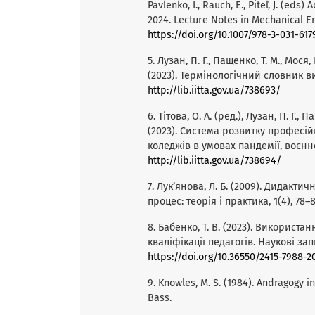
Pavlenko, I., Rauch, E., Piteľ, J. (ed
2024. Lecture Notes in Mechanical En
https://doi.org/10.1007/978-3-031-617
5. Лузан, П. Г., Пащенко, Т. М., Мося, 
(2023). Термінологічний словник 
http://lib.iitta.gov.ua/738693/
6. Тітова, О. А. (ред.), Лузан, П. Г., 
(2023). Система розвитку професі
коледжів в умовах пандемії, воєнн
http://lib.iitta.gov.ua/738694/
7. Лук’янова, Л. Б. (2009). Дидакт
процес: теорія і практика, 1(4), 78–
8. Бабенко, Т. В. (2023). Використ
кваліфікації педагогів. Наукові запи
https://doi.org/10.36550/2415-7988-20
9. Knowles, M. S. (1984). Andragogy i
Bass.