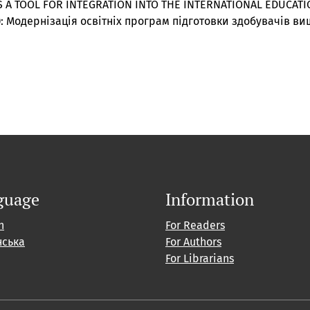
AS A TOOL FOR INTEGRATION INTO THE INTERNATIONAL EDUCATI
22): Модернізація освітніх програм підготовки здобувачів ви
guage
Information
h
For Readers
нська
For Authors
For Librarians