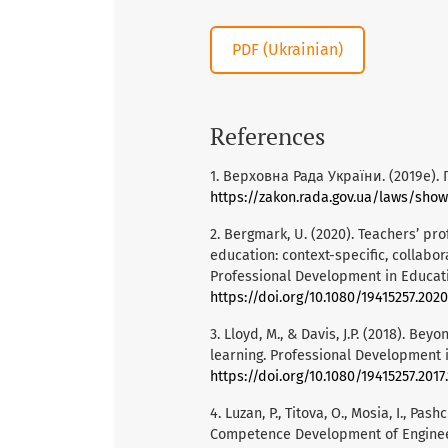
PDF (Ukrainian)
References
1. Верховна Рада України. (2019e).
https://zakon.rada.gov.ua/laws/show
2. Bergmark, U. (2020). Teachers’ pr
education: context-specific, collab
Professional Development in Educatio
https://doi.org/10.1080/19415257.2020
3. Lloyd, M., & Davis, J.P. (2018). B
learning. Professional Development i
https://doi.org/10.1080/19415257.2017
4. Luzan, P., Titova, O., Mosia, I., Pa
Competence Development of Engineerin