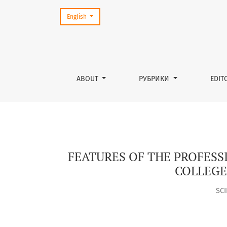
Change the language. The current language is:
English
FEATURES OF THE PROFESSIONAL DEVELOPME
ABOUT
РУБРИКИ
EDIT
FEATURES OF THE PROFES
COLLEGE
SC