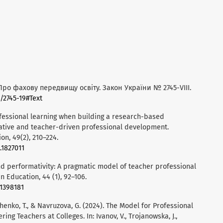
 Про фахову передвищу освіту. Закон України № 2745-VIII.
/2745-19#Text
ofessional learning when building a research-based
orative and teacher-driven professional development.
n, 49(2), 210–224.
.1827011
eyond performativity: A pragmatic model of teacher professional
n Education, 44 (1), 92–106.
.1398181
shchenko, T., & Navruzova, G. (2024). The Model for Professional
g Teachers at Colleges. In: Ivanov, V., Trojanowska, J.,