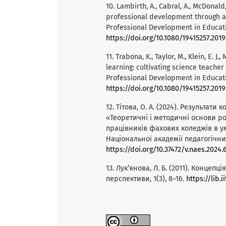
10. Lambirth, A., Cabral, A., McDonald, 
professional development through a m
Professional Development in Educatio
https://doi.org/10.1080/19415257.201
11. Trabona, K., Taylor, M., Klein, E. 
learning: cultivating science teacher
Professional Development in Educatio
https://doi.org/10.1080/19415257.2019
12. Тітова, О. А. (2024). Результат
«Теоретичні і методичні основи р
працівників фахових коледжів в ум
Національної академії педагогічних 
https://doi.org/10.37472/v.naes.2024.
13. Лук’янова, Л. Б. (2011). Концепц
перспективи, 1(3), 8–16.
https://lib.