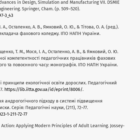
s) Advances in Design, Simulation and Manufacturing VII. DSMIE
gineering. Springer, Cham. (p. 509–520).
97-3_43
І. А., Остапенко, А. В., Ямковий, О. Ю., & Тітова, О. А. (ред.).
викладача фахового коледжу. ІПО НАПН України.
Пащенко, Т. М., Мося, І. А., Остапенко, А. В., & Ямковий, О. Ю.
йної компетентності педагогічних працівників фахових
ого та повоєнного часу: монографія. ІПО НАПН України.
ичні принципи екологічної освіти дорослих. Педагогічний
87.
https://lib.iitta.gov.ua/id/eprint/8006/
.
ання андрогогічного підходу в системі підвищення
ски. Серія: Педагогічні науки, (211), 72–77.
23-1-211-72-77
n Action: Applying Modern Principles of Adult Learning. Jossey-