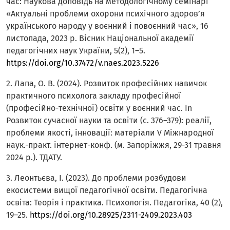
час: Наукова доповідь на методологічному семінарі
«Актуальні проблеми охорони психічного здоров’я
українського народу у воєнний і повоєнний час», 16
листопада, 2023 р. Вісник Національної академії
педагогічних наук України, 5(2), 1–5.
https://doi.org/10.37472/v.naes.2023.5226
2. Лапа, О. В. (2024). Розвиток професійних навичок
практичного психолога закладу професійної
(професійно-технічної) освіти у воєнний час. In
Розвиток сучасної науки та освіти (с. 376–379): реалії,
проблеми якості, інновації: матеріали V Міжнародної
наук.-практ. інтернет-конф. (м. Запоріжжя, 29-31 травня
2024 р.). ТДАТУ.
3. Леонтьєва, І. (2023). До проблеми розбудови
екосистеми вищої педагогічної освіти. Педагогічна
освіта: Теорія і практика. Психологія. Педагогіка, 40 (2),
19–25.
https://doi.org/10.28925/2311-2409.2023.403