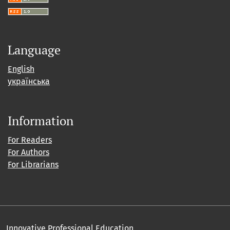
Language
English
українська
Information
For Readers
For Authors
For Librarians
Innovative Professional Education